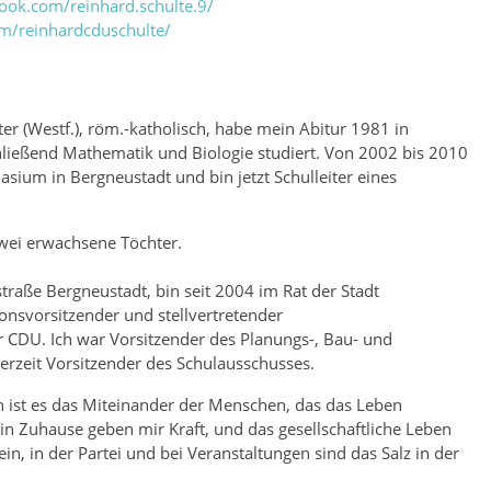
ook.com/reinhard.schulte.9/
m/reinhardcduschulte/
er (Westf.), röm.-katholisch, habe mein Abitur 1981 in
ließend Mathematik und Biologie studiert. Von 2002 bis 2010
ium in Bergneustadt und bin jetzt Schulleiter eines
zwei erwachsene Töchter.
tstraße Bergneustadt, bin seit 2004 im Rat der Stadt
ionsvorsitzender und stellvertretender
 CDU. Ich war Vorsitzender des Planungs-, Bau- und
rzeit Vorsitzender des Schulausschusses.
ist es das Miteinander der Menschen, das das Leben
n Zuhause geben mir Kraft, und das gesellschaftliche Leben
n, in der Partei und bei Veranstaltungen sind das Salz in der