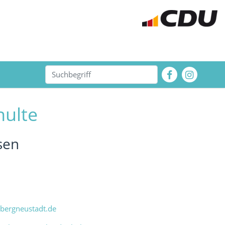
hulte
sen
-bergneustadt.de