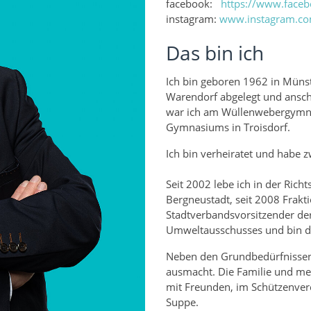
facebook:
https://www.faceb
instagram:
www.instagram.co
Das bin ich
Ich bin geboren 1962 in Münst
Warendorf abgelegt und ansch
war ich am Wüllenwebergymnas
Gymnasiums in Troisdorf.
Ich bin verheiratet und habe 
Seit 2002 lebe ich in der Rich
Bergneustadt, seit 2008 Frakt
Stadtverbandsvorsitzender der
Umweltausschusses und bin de
Neben den Grundbedürfnissen 
ausmacht. Die Familie und mei
mit Freunden, im Schützenverei
Suppe.